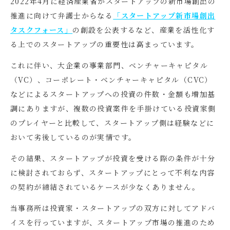
2022
年
4
月に経済産業省がスタートアップの新市場創出の
推進に向けて弁護士からなる
「スタートアップ新市場創出
タスクフォース」
の創設を公表するなど、産業を活性化す
る上でのスタートアップの重要性は高まっています。
これに伴い、大企業の事業部門、ベンチャーキャピタル
（
VC
）、コーポレート・ベンチャーキャピタル（
CVC
）
などによるスタートアップへの投資の件数・金額も増加基
調にありますが、複数の投資案件を手掛けている投資家側
のプレイヤーと比較して、スタートアップ側は経験などに
おいて劣後しているのが実情です。
その結果、スタートアップが投資を受ける際の条件が十分
に検討されておらず、スタートアップにとって不利な内容
の契約が締結されているケースが少なくありません。
当事務所は投資家・スタートアップの双方に対してアドバ
イスを行っていますが、スタートアップ市場の推進のため